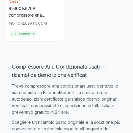
Nissan
92600 BR70A
compressore aria
condizionata nissan
MOTOREUSATO.COM
qashqai (j10) 5288959
✓ Disponibile
Compressore Aria Condizionata usati —
ricambi da demolizione verificati
Trova
compressore aria condizionata usati
per tutte le
marche auto su EmporioMotori.it. La nostra rete di
autodemolizioni certificate garantisce ricambi originali
verificati, con possibilità di spedizione in tutta Italia e
preventivo gratuito in 24 ore.
Scegliere un ricambio usato originale è la soluzione più
conveniente e sostenibile rispetto all'acquisto del