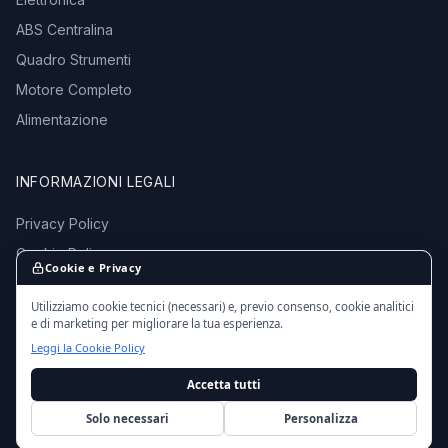
ABS Centralina
Quadro Strumenti
Motore Completo
Alimentazione
INFORMAZIONI LEGALI
Privacy Policy
Cookie Policy
Cookie e Privacy
Termini e Condizioni
Utilizziamo cookie tecnici (necessari) e, previo consenso, cookie analitici
e di marketing per migliorare la tua esperienza.
Leggi la Cookie Policy
Accetta tutti
© 2016 - 2026 EmporioMotori.it — Tutti i diritti riservati.
Ricambi auto usati da autodemolizioni certificate in Italia.
Solo necessari
Personalizza