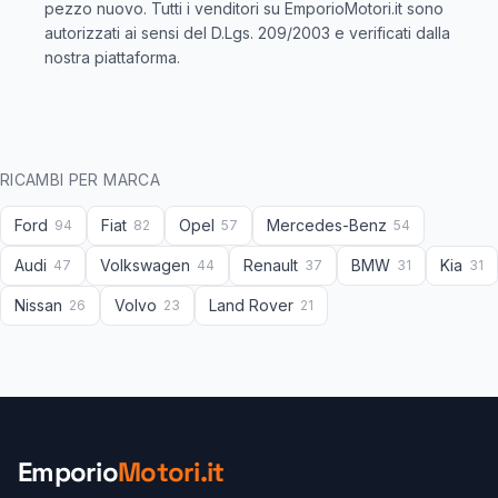
pezzo nuovo. Tutti i venditori su EmporioMotori.it sono
autorizzati ai sensi del D.Lgs. 209/2003 e verificati dalla
nostra piattaforma.
RICAMBI PER MARCA
Ford
Fiat
Opel
Mercedes-Benz
94
82
57
54
Audi
Volkswagen
Renault
BMW
Kia
47
44
37
31
31
Nissan
Volvo
Land Rover
26
23
21
Emporio
Motori.it