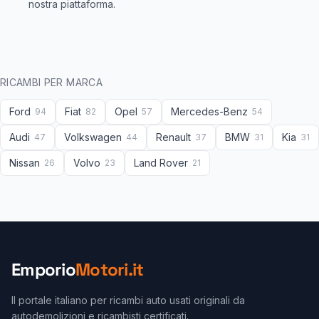
nostra piattaforma.
RICAMBI PER MARCA
Ford
Fiat
Opel
Mercedes-Benz
94
82
57
54
Audi
Volkswagen
Renault
BMW
Kia
47
44
37
31
31
Nissan
Volvo
Land Rover
26
23
21
Emporio
Motori.it
Il portale italiano per ricambi auto usati originali da
autodemolizioni e ricambisti certificati.