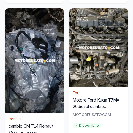
Ford
Motore Ford Kuga T7MA
20diesel cambio
automatico FV4R7000AD
MOTOREUSATO.COM
Renault
✓ Disponibile
cambio CM TL4 Renault
Megane benzina