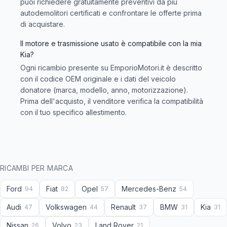
puoi richiedere gratuitamente preventivi da più
autodemolitori certificati e confrontare le offerte prima
di acquistare.
Il motore e trasmissione usato è compatibile con la mia
Kia?
Ogni ricambio presente su EmporioMotori.it è descritto
con il codice OEM originale e i dati del veicolo
donatore (marca, modello, anno, motorizzazione).
Prima dell'acquisto, il venditore verifica la compatibilità
con il tuo specifico allestimento.
RICAMBI PER MARCA
Ford
Fiat
Opel
Mercedes-Benz
94
82
57
54
Audi
Volkswagen
Renault
BMW
Kia
47
44
37
31
31
Nissan
Volvo
Land Rover
26
23
21