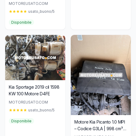
cilindri benzina 49–62 kW
MOTOREUSATO.COM
(67–84 CV)
usato_buono/5
Disponibile
Kia Sportage 2019 cil 1598
KW 100 Motore D4FE
MOTOREUSATO.COM
usato_buono/5
Disponibile
Motore Kia Picanto 1.0 MPI
– Codice G3LA | 998 cm³
67 CV