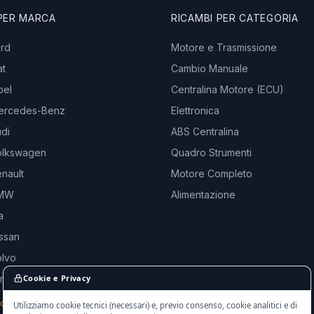
 PER MARCA
RICAMBI PER CATEGORIA
ord
Motore e Trasmissione
at
Cambio Manuale
pel
Centralina Motore (ECU)
ercedes-Benz
Elettronica
di
ABS Centralina
olkswagen
Quadro Strumenti
nault
Motore Completo
BMW
Alimentazione
a
ssan
olvo
and Rover
Cookie e Privacy
rche →
Utilizziamo cookie tecnici (necessari) e, previo consenso, cookie analitici e di