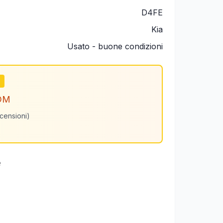
D4FE
Kia
Usato - buone condizioni
m
OM
ecensioni)
e