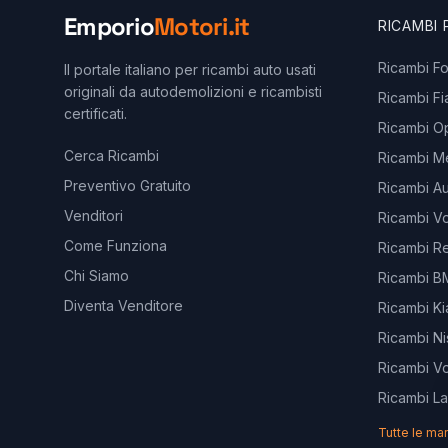
Emporio
Motori.it
RICAMBI
Ricambi F
Il portale italiano per ricambi auto usati
originali da autodemolizioni e ricambisti
Ricambi Fi
certificati.
Ricambi O
Cerca Ricambi
Ricambi M
Preventivo Gratuito
Ricambi Au
Venditori
Ricambi V
Come Funziona
Ricambi Re
Chi Siamo
Ricambi 
Diventa Venditore
Ricambi Ki
Ricambi Ni
Ricambi V
Ricambi L
Tutte le ma