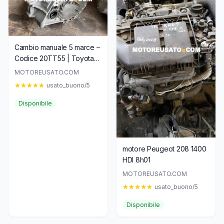
Cambio manuale 5 marce –
Codice 20TT55 | Toyota
Aygo II / Citroën C1 /
MOTOREUSATO.COM
Peugeot 108 1.0 benzina
usato_buono/5
Disponibile
motore Peugeot 208 1400
HDI 8h01
MOTOREUSATO.COM
usato_buono/5
Disponibile