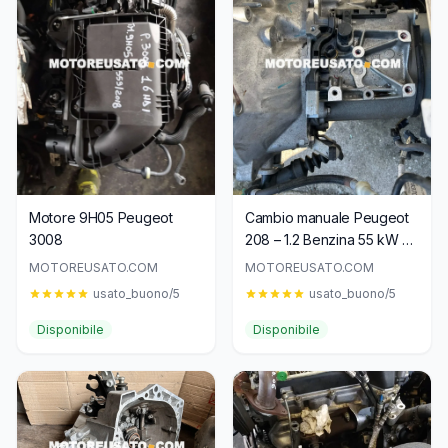
Motore 9H05 Peugeot
Cambio manuale Peugeot
3008
208 – 1.2 Benzina 55 kW –
Compatibile motore HM05 |
MOTOREUSATO.COM
MOTOREUSATO.COM
5 Marce
usato_buono/5
usato_buono/5
Disponibile
Disponibile