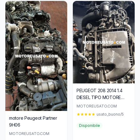
PEUGEOT 208 2014 1.4
DIESEL TIPO MOTORE
8H01
MOTOREUSATO.COM
usato_buono/5
motore Peugeot Partner
9H06
Disponibile
MOTOREUSATO.COM