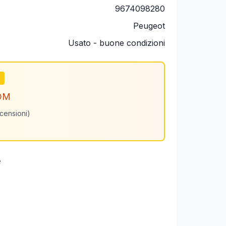
9674098280
Peugeot
Usato - buone condizioni
m
OM
ecensioni)
e