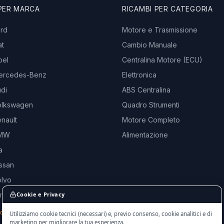
 PER MARCA
RICAMBI PER CATEGORIA
ord
Motore e Trasmissione
at
Cambio Manuale
pel
Centralina Motore (ECU)
ercedes-Benz
Elettronica
di
ABS Centralina
olkswagen
Quadro Strumenti
nault
Motore Completo
BMW
Alimentazione
a
ssan
olvo
and Rover
Cookie e Privacy
rche →
Utilizziamo cookie tecnici (necessari) e, previo consenso, cookie analitici e di
marketing per migliorare la tua esperienza.