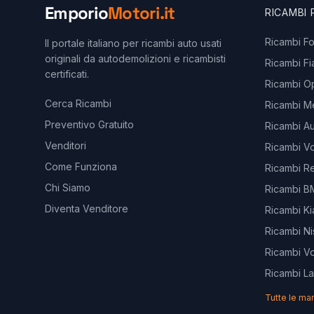
Emporio
Motori.it
RICAMBI
Ricambi F
Il portale italiano per ricambi auto usati
originali da autodemolizioni e ricambisti
Ricambi Fi
certificati.
Ricambi O
Cerca Ricambi
Ricambi M
Preventivo Gratuito
Ricambi Au
Venditori
Ricambi V
Come Funziona
Ricambi Re
Chi Siamo
Ricambi 
Diventa Venditore
Ricambi Ki
Ricambi Ni
Ricambi V
Ricambi L
Tutte le ma