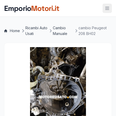
Vai al contenuto principale
Emporio
Motori.it
Ricambi Auto
Cambio
cambio Peugeot
Home
Usati
Manuale
208 BH02