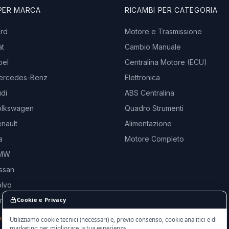
 PER MARCA
RICAMBI PER CATEGORIA
ord
Motore e Trasmissione
at
Cambio Manuale
pel
Centralina Motore (ECU)
ercedes-Benz
Elettronica
di
ABS Centralina
olkswagen
Quadro Strumenti
nault
Alimentazione
a
Motore Completo
BMW
ssan
olvo
and Rover
Cookie e Privacy
rche →
Utilizziamo cookie tecnici (necessari) e, previo consenso, cookie analitici e di
marketing per migliorare la tua esperienza.