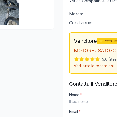
75CV. Compatibile 2012-2
Marca:
Condizione:
Venditore
⭐ Premiu
MOTOREUSATO.C
5.0 (9 r
Vedi tutte le recensioni
Contatta il Venditor
Nome
*
Email
*