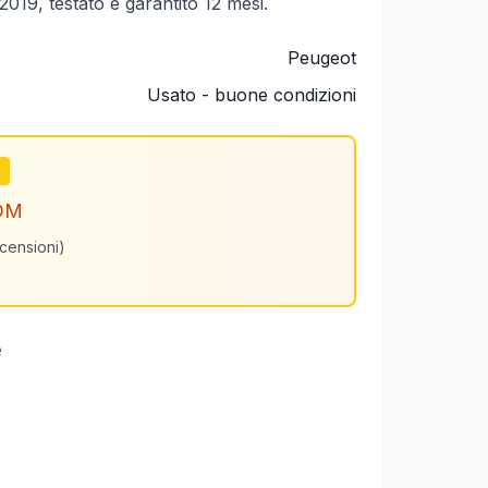
019, testato e garantito 12 mesi.
Peugeot
Usato - buone condizioni
m
OM
ecensioni)
e