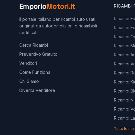
Emporio
Motori.it
RICAMBI
Ricambi F
Il portale italiano per ricambi auto usati
originali da autodemolizioni e ricambisti
Ricambi Fi
certificati.
Ricambi O
Cerca Ricambi
Ricambi M
Preventivo Gratuito
Ricambi Au
Venditori
Ricambi V
Come Funziona
Ricambi Re
Chi Siamo
Ricambi Ki
Diventa Venditore
Ricambi 
Ricambi Ni
Ricambi V
Ricambi L
Tutte le ma