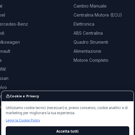
at
Cambio Manuale
pel
Centralina Motore (ECU)
ercedes-Benz
Elettronica
di
ABS Centralina
olkswagen
Quadro Strumenti
nault
Alimentazione
a
Motore Completo
BMW
ssan
olvo
and Rover
Cookie e Privacy
rche →
Utilizziamo cookie tecnici (necessari) e, previo consenso, cookie analitici e di
marketing per migliorare la tua esperienza.
Leggi la Cookie Policy
Accetta tutti