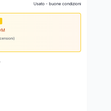
Usato - buone condizioni
m
OM
ecensioni)
e