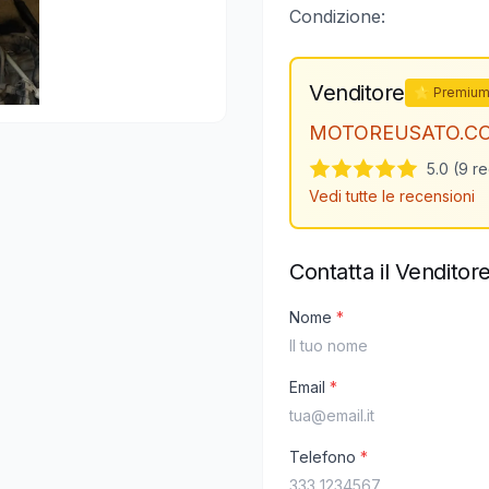
Condizione:
Venditore
⭐ Premiu
MOTOREUSATO.C
5.0 (9 r
Vedi tutte le recensioni
Contatta il Venditor
Nome
*
Email
*
Telefono
*