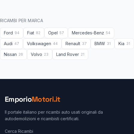
RICAMBI PER MARCA
Ford
Fiat
Opel
Mercedes-Benz
94
82
57
54
Audi
Volkswagen
Renault
BMW
Kia
47
44
37
31
31
Nissan
Volvo
Land Rover
26
23
21
Emporio
Motori.it
Il portale italiano per ricambi auto usati originali da
autodemolizioni e ricambisti certificati.
Cerca Ricambi