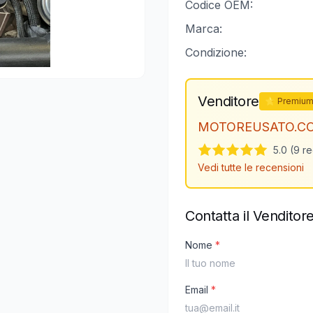
Codice OEM:
Marca:
Condizione:
Venditore
⭐ Premiu
MOTOREUSATO.C
5.0 (9 r
Vedi tutte le recensioni
Contatta il Venditor
Nome
*
Email
*