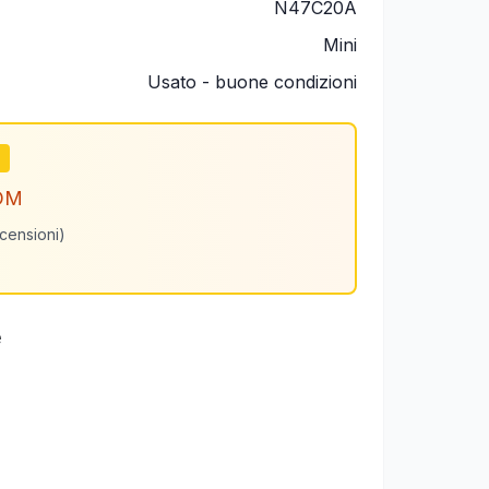
N47C20A
Mini
Usato - buone condizioni
m
OM
ecensioni)
e