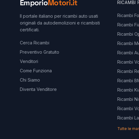
Emporio
Motori.it
RICAMBI
Ricambi F
Il portale italiano per ricambi auto usati
originali da autodemolizioni e ricambisti
Ricambi Fi
certificati.
Ricambi O
Cerca Ricambi
Ricambi M
Preventivo Gratuito
Ricambi Au
Venditori
Ricambi V
Come Funziona
Ricambi Re
Chi Siamo
Ricambi 
Diventa Venditore
Ricambi Ki
Ricambi Ni
Ricambi V
Ricambi L
Tutte le ma