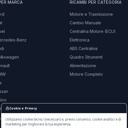
 PER MARCA
RICAMBI PER CATEGORIA
ord
Motore e Trasmissione
at
Cambio Manuale
pel
Centralina Motore (ECU)
ercedes-Benz
Elettronica
di
ABS Centralina
olkswagen
Quadro Strumenti
nault
Alimentazione
BMW
Motore Completo
a
ssan
olvo
and Rover
Cookie e Privacy
rche →
Utilizziamo cookie tecnici (necessari) e, previo consenso, cookie analitici e di
marketing per migliorare la tua esperienza.