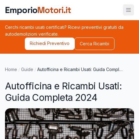
Vai al contenuto principale
Emporio
Motori.it
Cerchi ricambi usati certificati? Ricevi preventivi gratuiti da
autodemolizioni verificate.
Richiedi Preventivo
Cerca Ricambi
Home
/
Guide
/
Autofficina e Ricambi Usati: Guida Completa 2024
Autofficina e Ricambi Usati:
Guida Completa 2024