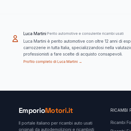
Luca Martini
·
Perito automotive e consulente ricambi usati
Luca Martini è perito automotive con oltre 12 anni di es
carrozzerie in tutta Italia, specializzandosi nella valuta
professionisti a fare scelte di acquisto consapevoli.
Profilo completo di Luca Martini →
Emporio
Motori.it
RICAMBI
Ricambi F
Il portale italiano per ricambi auto usati
originali da autodemolizioni e ricambisti