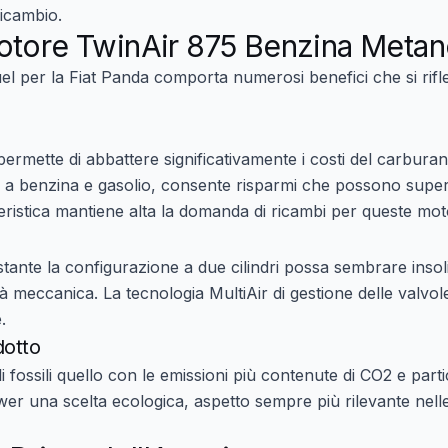
ricambio.
otore TwinAir 875 Benzina Meta
uel per la Fiat Panda comporta numerosi benefici che si rif
ermette di abbattere significativamente i costi del carburant
 a benzina e gasolio, consente risparmi che possono supera
eristica mantiene alta la domanda di ricambi per queste mot
stante la configurazione a due cilindri possa sembrare insol
 meccanica. La tecnologia MultiAir di gestione delle valvole
.
dotto
li fossili quello con le emissioni più contenute di CO2 e parti
er una scelta ecologica, aspetto sempre più rilevante nell