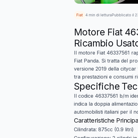
Fiat
4 min di lettura
Pubblicato il 
Motore Fiat 46
Ricambio Usat
Il
motore Fiat 46337561
rap
Fiat Panda
. Si tratta del pr
versione 2019 della citycar 
tra prestazioni e consumi rid
Specifiche Te
Il codice
46337561 b/m
ide
indica la doppia alimentaz
automobilisti italiani per il 
Caratteristiche Principa
Cilindrata:
875cc (0.9 litri)