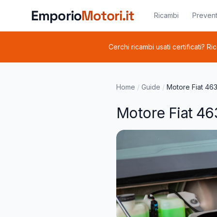
Vai al contenuto principale
Emporio
Motori.it
Ricambi
Prevent
Cerchi ricambi usati certificati? Ri
Home
/
Guide
/
Motore Fiat 46
Motore Fiat 4