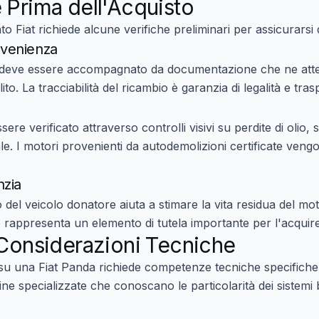
 Prima dell'Acquisto
to Fiat
richiede alcune verifiche preliminari per assicurarsi d
venienza
 deve essere accompagnato da documentazione che ne attes
o. La tracciabilità del ricambio è garanzia di legalità e tra
ere verificato attraverso controlli visivi su perdite di olio,
le. I motori provenienti da autodemolizioni certificate vengo
nzia
 del veicolo donatore aiuta a stimare la vita residua del mo
o
rappresenta un elemento di tutela importante per l'acquir
 Considerazioni Tecniche
 su una Fiat Panda richiede competenze tecniche specifiche
icine specializzate che conoscano le particolarità dei sistemi b