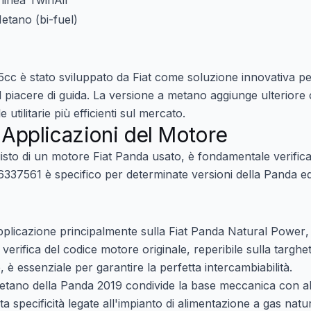
n linea TwinAir
tano (bi-fuel)
75cc è stato sviluppato da Fiat come soluzione innovativa pe
il piacere di guida. La versione a metano aggiunge ulterio
utilitarie più efficienti sul mercato.
 Applicazioni del Motore
isto di un
motore Fiat Panda usato
, è fondamentale verifica
46337561 è specifico per determinate versioni della Panda eq
plicazione principalmente sulla
Fiat Panda Natural Power
,
verifica del codice motore originale, reperibile sulla targhett
e, è essenziale per garantire la perfetta intercambiabilità.
tano della Panda 2019 condivide la base meccanica con alt
specificità legate all'impianto di alimentazione a gas natu