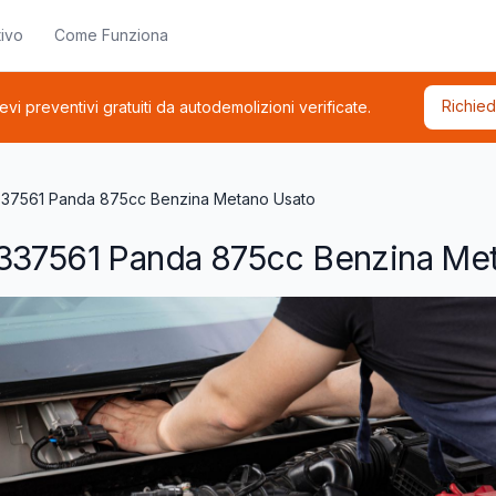
ivo
Come Funziona
Richied
cevi preventivi gratuiti da autodemolizioni verificate.
337561 Panda 875cc Benzina Metano Usato
6337561 Panda 875cc Benzina Me