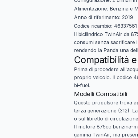
Configurazione:
2 cilindri i
Alimentazione:
Benzina e Me
Anno di riferimento:
2019
Codice ricambio:
46337561
Il bicilindrico TwinAir da 8
consumi senza sacrificare 
rendendo la Panda una delle 
Compatibilità e
Prima di procedere all'acqu
proprio veicolo. Il codice 
bi-fuel.
Modelli Compatibili
Questo propulsore trova ap
terza generazione (312). La 
o sul libretto di circolazion
Il motore 875cc benzina-me
gamma TwinAir, ma presenta 