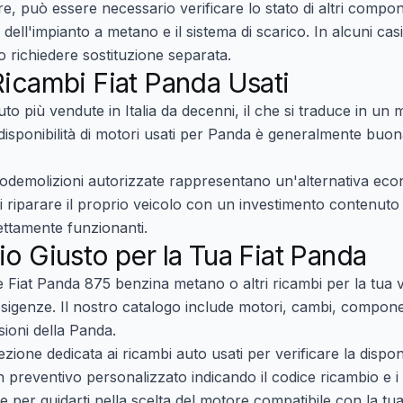
re, può essere necessario verificare lo stato di altri compon
 dell'impianto a metano e il sistema di scarico. In alcuni ca
o richiedere sostituzione separata.
Ricambi Fiat Panda Usati
to più vendute in Italia da decenni, il che si traduce in un
isponibilità di
motori usati per Panda
è generalmente buona
todemolizioni autorizzate rappresentano un'alternativa econ
 riparare il proprio veicolo con un investimento contenuto e
ttamente funzionanti.
io Giusto per la Tua Fiat Panda
 Fiat Panda 875 benzina metano
o altri ricambi per la tua 
e esigenze. Il nostro catalogo include motori, cambi, compone
sioni della Panda.
ezione dedicata ai
ricambi auto usati
per verificare la dispon
n preventivo personalizzato
indicando il codice ricambio e i d
e per guidarti nella scelta del motore compatibile con la t