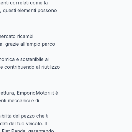
enti correlati come la
si, questi elementi possono
 mercato ricambi
, grazie all'ampio parco
omica e sostenibile ai
 contribuendo al riutilizzo
vettura, EmporioMotori.it è
nti meccanici e di
ibilità del pezzo che ti
ati del tuo veicolo. Il
ua Fiat Panda, garantendo