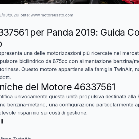
23/03/2026
Fonte:
www.motoreusato.com
337561 per Panda 2019: Guida Co
o
presenta una delle motorizzazioni più ricercate nel mercato
opulsore bicilindrico da
875cc
con alimentazione
benzina/m
torinese. Questo motore appartiene alla famiglia TwinAir, not
otti.
cniche del Motore 46337561
ntifica univocamente questa unità propulsiva destinata alla 
ione benzina-metano, una configurazione particolarmente a
notevole risparmio sui costi di gestione.
li