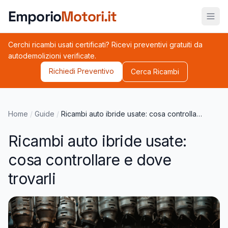
Vai al contenuto principale
Emporio
Motori.it
Cerchi ricambi usati certificati? Ricevi preventivi gratuiti da
autodemolizioni verificate.
Richiedi Preventivo
Cerca Ricambi
Home
/
Guide
/
Ricambi auto ibride usate: cosa controllare e dove trovarli
Ricambi auto ibride usate:
cosa controllare e dove
trovarli