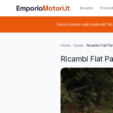
Vai al contenuto principale
Emporio
Motori.it
Ricambi
Prevent
Cerchi ricambi usati certificati? Ri
Home
/
Guide
/
Ricambi Fiat Pa
Ricambi Fiat Pa