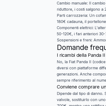
Cambio manuale
: Il cambi
riduttore, i costi salgono a
Parti carrozzeria
: Un cofan
180€
cadauna, il portellon
Componenti elettrici
: L'alt
50-120€
, i fari anteriori
30-
Sospensioni e freni
: Ammort
Domande freque
I ricambi della Panda II
No, la Fiat Panda II (codic
diversi con piattaforme dif
generazioni. Anche compone
sempre riferimento al numer
Conviene comprare un 
Dipende dal tipo di danno. 
valvole, sostituirlo con un
700€, mentre una rettifica