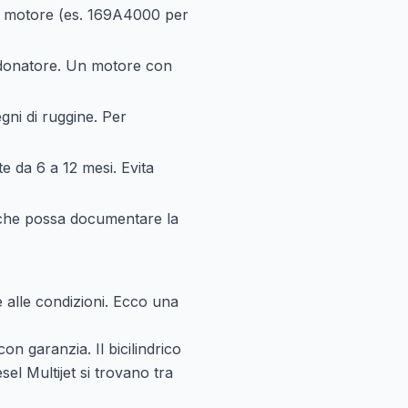
ce motore (es. 169A4000 per
o donatore. Un motore con
gni di ruggine. Per
te da 6 a 12 mesi. Evita
o che possa documentare la
e alle condizioni. Ecco una
on garanzia. Il bicilindrico
el Multijet si trovano tra