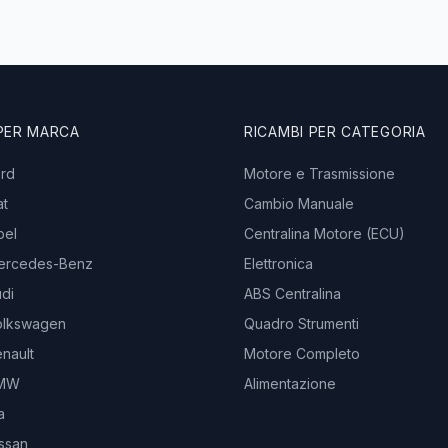
 PER MARCA
RICAMBI PER CATEGORIA
ord
Motore e Trasmissione
at
Cambio Manuale
pel
Centralina Motore (ECU)
ercedes-Benz
Elettronica
di
ABS Centralina
olkswagen
Quadro Strumenti
nault
Motore Completo
BMW
Alimentazione
a
ssan