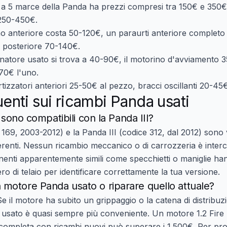
o a 5 marce della Panda ha prezzi compresi tra
150€ e 350€
250-450€
.
o anteriore costa
50-120€
, un paraurti anteriore complet
e posteriore
70-140€
.
ernatore usato si trova a
40-90€
, il motorino d'avviamento
3
70€
l'uno.
izzatori anteriori
25-50€
al pezzo, bracci oscillanti
20-45
nti sui ricambi Panda usati
 sono compatibili con la Panda III?
e 169, 2003-2012) e la Panda III (codice 312, dal 2012) son
ferenti. Nessun ricambio meccanico o di carrozzeria è interc
nti apparentemente simili come specchietti o maniglie hann
o di telaio per identificare correttamente la tua versione.
motore Panda usato o riparare quello attuale?
Se il motore ha subito un grippaggio o la catena di distribu
o usato è quasi sempre più conveniente. Un motore 1.2 Fire
 completa con ricambi nuovi può superare i 1.500€. Per pr