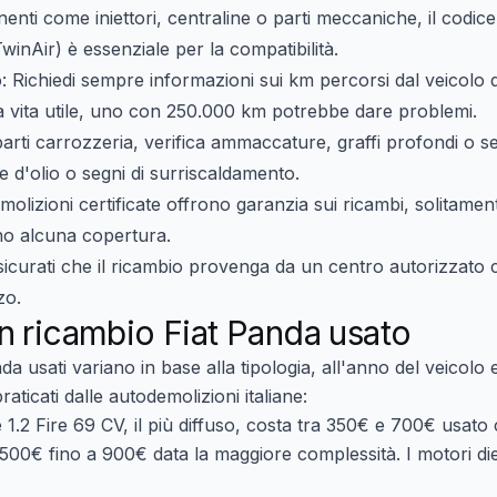
enti come iniettori, centraline o parti meccaniche, il codi
TwinAir) è essenziale per la compatibilità.
o
: Richiedi sempre informazioni sui km percorsi dal veicol
vita utile, uno con 250.000 km potrebbe dare problemi.
parti carrozzeria, verifica ammaccature, graffi profondi o se
e d'olio o segni di surriscaldamento.
molizioni certificate offrono garanzia sui ricambi, solitamen
no alcuna copertura.
sicurati che il ricambio provenga da un centro autorizzat
zo.
n ricambio Fiat Panda usato
da usati
variano in base alla tipologia, all'anno del veicolo 
aticati dalle autodemolizioni italiane:
e 1.2 Fire 69 CV, il più diffuso, costa tra
350€ e 700€
usato c
500€ fino a 900€
data la maggiore complessità. I motori dies