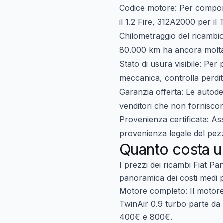
Codice motore
: Per compon
il 1.2 Fire, 312A2000 per il 
Chilometraggio del ricambi
80.000 km ha ancora molta 
Stato di usura visibile
: Per 
meccanica, controlla perdit
Garanzia offerta
: Le autode
venditori che non fornisco
Provenienza certificata
: As
provenienza legale del pez
Quanto costa u
I prezzi dei
ricambi Fiat Pan
panoramica dei costi medi pr
Motore completo
: Il motor
TwinAir 0.9 turbo parte da
400€ e 800€
.