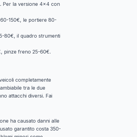
. Per la versione 4x4 con
o
60-150€
, le portiere
80-
5-80€
, il quadro strumenti
€
, pinze freno
25-60€
.
o veicoli completamente
ambiabile tra le due
o attacchi diversi. Fai
zione ha causato danni alle
 usato garantito costa 350-
oblemi minori come