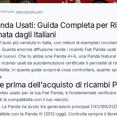
2026
Fonte:
www.google.com
anda Usati: Guida Completa per R
ata dagli Italiani
'auto più venduta in Italia, con milioni di esemplari circolan
I. Questa enorme diffusione rende i
ricambi Fiat Panda usati
o al nuovo. Che tu abbia una Panda 4x4, una Panda Natura
 ricambi usati da autodemolizioni certificate ti permette di
bilità. In questa guida scoprirai cosa controllare, quanto s
a.
e prima dell'acquisto di ricambi 
mbio usato per la tua Fiat Panda, è fondamentale verificare 
 la compatibilità con il tuo veicolo:
: La Panda ha avuto tre generazioni principali (141/169/312
bile con la Panda III (2012-oggi). Controlla sempre il libret