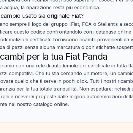
a acqua, la riparazione resta più economica.
cambio usato sia originale Fiat?
ortano sempre il logo del gruppo (Fiat, FCA o Stellantis a se
ificare questo codice confrontandolo con i database online
odemolizioni certificate forniscono ricambi provenienti da vei
fida di pezzi senza alcuna marcatura o con etichette sospett
icambi per la tua Fiat Panda
oriamo con una rete di
autodemolizioni certificate
in tutta It
rezzi competitivi. Che tu stia cercando un motore, un cambio
ovare quello che ti serve in pochi click. Tutti i nostri ricamb
anzia per la tua totale tranquillità. Non aspettare:
richiedi
erchi e riceverai proposte dalle migliori autodemolizioni de
nte nel nostro catalogo online.