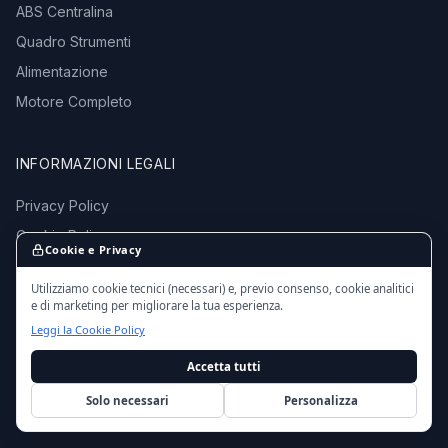
ABS Centralina
Quadro Strumenti
Alimentazione
Motore Completo
INFORMAZIONI LEGALI
Privacy Policy
Cookie Policy
Cookie e Privacy
Termini e Condizioni
Utilizziamo cookie tecnici (necessari) e, previo consenso, cookie analitici
e di marketing per migliorare la tua esperienza.
Leggi la Cookie Policy
Accetta tutti
© 2016 - 2026 EmporioMotori.it — Tutti i diritti riservati.
Ricambi auto usati da autodemolizioni certificate in Italia.
Solo necessari
Personalizza