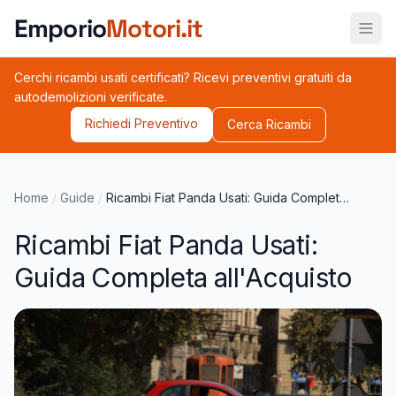
Vai al contenuto principale
Emporio
Motori.it
Cerchi ricambi usati certificati? Ricevi preventivi gratuiti da
autodemolizioni verificate.
Richiedi Preventivo
Cerca Ricambi
Home
/
Guide
/
Ricambi Fiat Panda Usati: Guida Completa all'Acquisto
Ricambi Fiat Panda Usati:
Guida Completa all'Acquisto