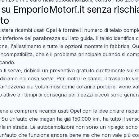
su EmporioMotori.it senza rischi
ato
uistare
ricambi usati Opel
è fornire il numero di telaio complet
 inferiore del parabrezza sul lato guida. Il telaio identifica
ne, l'allestimento e tutte le opzioni montate in fabbrica. Qu
 incompatibilità, che è il problema principale quando si co
rcando.
 ti serve,
richiedi un preventivo gratuito
direttamente sul si
ti diciamo noi cosa serve. Per motori e cambi, il trasporto v
i carrozzeria più voluminosi come cofani e portiere, viene v
 attive e i tempi di consegna per i pezzi piccoli sono gener
ene a comprare ricambi usati Opel con le idee chiare risparm
. Su un'auto che magari ha già 150.000 km, ha tutto il se
rla in strada. Le autodemolizioni non sono un ripiego: sono 
i un'auto che funziona ancora bene ma che non vale più c