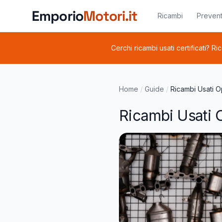
Vai al contenuto principale
Emporio
Motori.it
Ricambi
Prevent
Cerchi ricambi usati certificati? Ri
Home
/
Guide
/
Ricambi Usati O
Ricambi Usati O