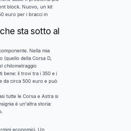
lent block. Nuovo, un kit
50 euro per i bracci in
che sta sotto al
o componente. Nella mia
 (quello della Corsa D,
el chilometraggio
bene: li trovi tra i 350 e i
te da circa 500 euro e può
si tutte le Corsa e Astra si
signia è un'altra storia:
o.
ermini economici. Un