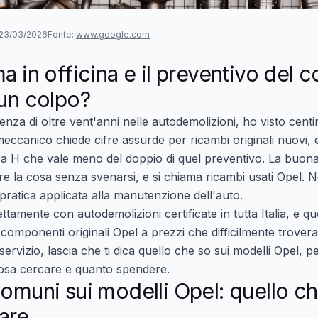
l 23/03/2026
Fonte:
www.google.com
a in officina e il preventivo del 
 un colpo?
enza di oltre vent'anni nelle autodemolizioni, ho visto centi
eccanico chiede cifre assurde per ricambi originali nuovi, e
ra H che vale meno del doppio di quel preventivo. La buona 
re la cosa senza svenarsi, e si chiama
ricambi usati Opel
. N
pratica applicata alla manutenzione dell'auto.
ttamente con autodemolizioni certificate in tutta Italia, e q
componenti originali Opel a prezzi che difficilmente trovera
 servizio, lascia che ti dica quello che so sui modelli Opel,
e cosa cercare e quanto spendere.
comuni sui modelli Opel: quello c
are