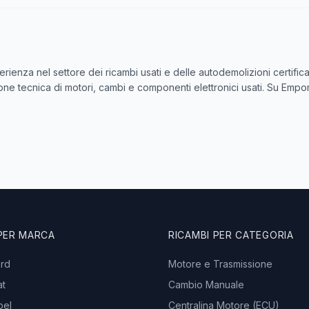
perienza nel settore dei ricambi usati e delle autodemolizioni certif
zione tecnica di motori, cambi e componenti elettronici usati. Su Empor
 PER MARCA
RICAMBI PER CATEGORIA
ord
Motore e Trasmissione
at
Cambio Manuale
pel
Centralina Motore (ECU)