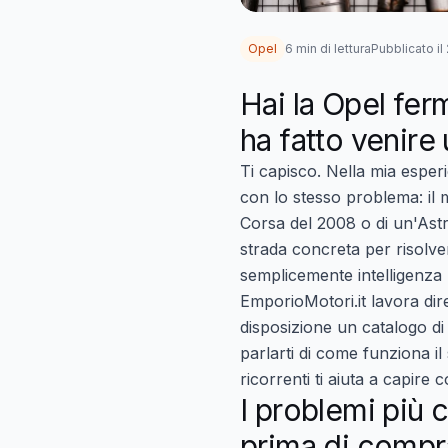
Opel
6 min di lettura
Pubblicato i
Hai la Opel ferm
ha fatto venire
Ti capisco. Nella mia esperi
con lo stesso problema: il m
Corsa del 2008 o di un'Ast
strada concreta per risolve
semplicemente intelligenza 
EmporioMotori.it lavora dire
disposizione un catalogo di 
parlarti di come funziona il
ricorrenti ti aiuta a capir
I problemi più 
prima di compr