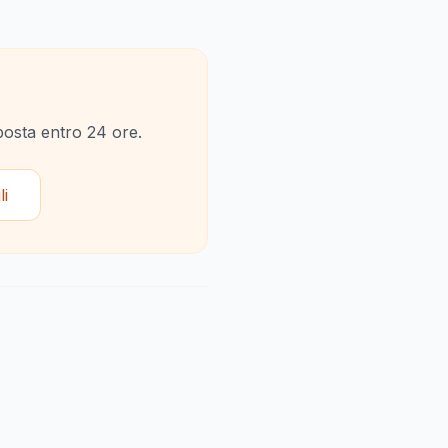
sposta entro 24 ore.
li