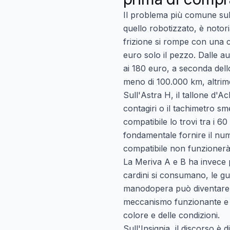
Il problema più comune su
quello robotizzato, è notor
frizione si rompe con una c
euro solo il pezzo. Dalle a
ai 180 euro, a seconda dell
meno di 100.000 km, altrim
Sull'
Astra H
, il tallone d'A
contagiri o il tachimetro s
compatibile lo trovi tra i 6
fondamentale fornire il num
compatibile non funzionerà
La
Meriva A e B
ha invece p
cardini si consumano, le g
manodopera può diventare u
meccanismo funzionante e ca
colore e delle condizioni.
Sull'
Insignia
, il discorso è