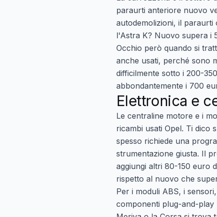
paraurti anteriore nuovo ve
autodemolizioni, il paraurti
l'Astra K? Nuovo supera i 5
Occhio però quando si tratta 
anche usati, perché sono mo
difficilmente sotto i 200-
abbondantemente i 700 eur
Elettronica e c
Le centraline motore e i mo
ricambi usati Opel. Ti dico 
spesso richiede una program
strumentazione giusta. Il p
aggiungi altri 80-150 euro 
rispetto al nuovo che supe
Per i moduli ABS, i sensori, 
componenti plug-and-play ne
Meriva o la Corsa si trova 