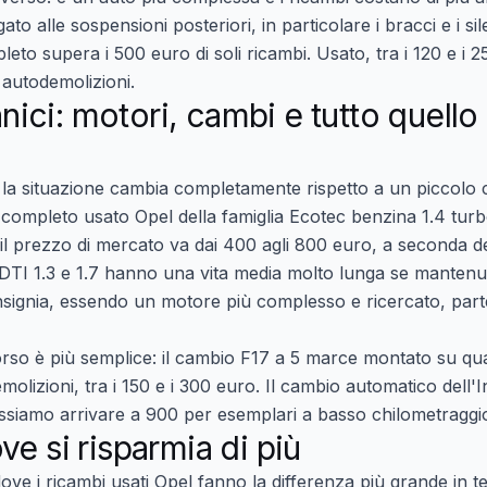
ato alle sospensioni posteriori, in particolare i bracci e i si
eto supera i 500 euro di soli ricambi. Usato, tra i 120 e i 2
 autodemolizioni.
ci: motori, cambi e tutto quello 
e, la situazione cambia completamente rispetto a un piccol
completo usato Opel della famiglia Ecotec benzina 1.4 turbo
 il prezzo di mercato va dai 400 agli 800 euro, a seconda d
 CDTI 1.3 e 1.7 hanno una vita media molto lunga se mantenuti 
Insignia, essendo un motore più complesso e ricercato, par
corso è più semplice: il cambio F17 a 5 marce montato su qua
lizioni, tra i 150 e i 300 euro. Il cambio automatico dell'In
siamo arrivare a 900 per esemplari a basso chilometraggi
ve si risparmia di più
dove i
ricambi usati Opel
fanno la differenza più grande in t