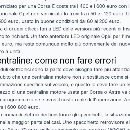
rniciato per una Corsa E costa tra i 400 e i 600 euro con la
 originale Opel non verniciato lo trovi tra i 50 e i 120 euro.
00 euro, usato in buone condizioni dai 80 ai 200 euro.
di gruppi ottici: i fari a LED delle versioni più recenti di I
lto richiesti. Un faro anteriore LED originale Opel per l'Ins
350 euro, ma resta comunque molto più conveniente del nuo
o a unità.
entraline: come non fare errori
duli elettronici sono la parte dove bisogna fare più attenz
subito che una centralina motore non si sostituisce come si c
mazione specifica sul veicolo, e questo lo deve fare un el
rezzo di una centralina motore usata per Corsa o Astra va 
di programmazione e avrai il costo reale dell'operazione. A
ra i 600-800 euro.
i comandi elettrici dei finestrini e gli specchietti, la situazi
lla maggior parte dei casi. Uno specchietto retrovisore el
tra i 25 e i 70 euro nelle autodemolizioni, contro i 150-250