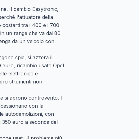
one. Il cambio Easytronic,
erché l'attuatore della
costarti tra i 400 e i 700
 in un range che va dai 80
venga da un veicolo con
engono spie, si azzera il
0 euro, ricambio usato Opel
nte elettronico è
adro strumenti non
he si aprono controvento. I
cessionario con la
e autodemolizioni, con
 i 350 euro a seconda del
anche usati. Il problema più