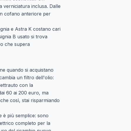
 verniciatura inclusa. Dalle
 Un cofano anteriore per
nsignia e Astra K costano cari
ignia B usato si trova
vo che supera
ione quando si acquistano
ambia un filtro dell'olio:
ettrauto con la
dai 60 ai 200 euro, ma
nche così, stai risparmiando
one è più semplice: sono
ettrico completo per la
 euro del ricambio nuovo.