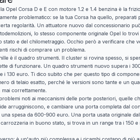
lla
Opel Corsa D e E
con motore 1.2 e 1.4 benzina è la frizi
iamente problematico: se la tua Corsa ha quello, preparati p
erta regolarità. Un attuatore nuovo dal concessionario può 
utodemolizioni, lo stesso componente originale Opel lo trovi
o stato e del chilometraggio. Occhio però a verificare che 
enti rischi di comprare un problema.
chille è il quadro strumenti. Il cluster si rovina spesso, si sp
mette di funzionare. Un quadro strumenti nuovo supera i 30
0 e i 130 euro. Ti dico subito che per questo tipo di compone
ero di telaio esatto, perché le versioni sono tante e un qu
 mai correttamente.
roblemi noti ai meccanismi delle porte posteriori, quelle c
uide arrugginiscono, e cambiare una porta completa dal con
na spesa da 600-900 euro. Una porta usata originale dall
rrozzeria in buono stato, si trova in un range tra i 150 e
 diverso: è un'auto più complessa e i ricambi costano di più 