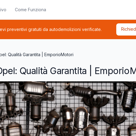
ivo
Come Funziona
Richied
cevi preventivi gratuiti da autodemolizioni verificate.
pel: Qualità Garantita | EmporioMotori
pel: Qualità Garantita | Emporio