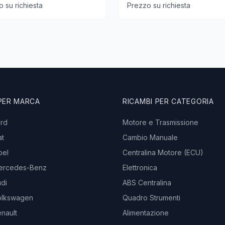
 su richiesta
Prezzo su richiesta
 PER MARCA
RICAMBI PER CATEGORIA
ord
Motore e Trasmissione
at
Cambio Manuale
pel
Centralina Motore (ECU)
ercedes-Benz
Elettronica
di
ABS Centralina
olkswagen
Quadro Strumenti
nault
Alimentazione