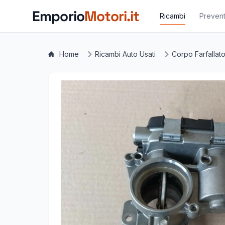
Vai al contenuto principale
Emporio
Motori.it
Ricambi
Prevent
Home
Ricambi Auto Usati
Corpo Farfallat