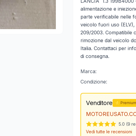
LANCIA 1.3 199B4000 —
alimentazione e iniezio
parte verificabile nelle
veicolo fuori uso (ELV), 
209/2003. Compatibile co
rimozione dal veicolo do
Italia. Contattaci per in
di consegna.
Marca:
Condizione:
Venditore
⭐ Premiu
MOTOREUSATO.C
5.0 (9 r
Vedi tutte le recensioni