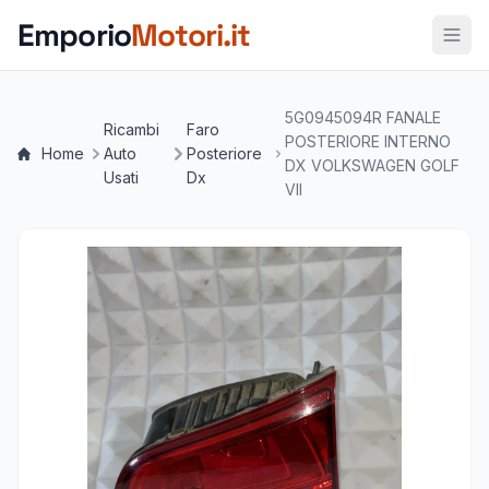
Vai al contenuto principale
Emporio
Motori.it
5G0945094R FANALE
Ricambi
Faro
POSTERIORE INTERNO
Home
Auto
Posteriore
DX VOLKSWAGEN GOLF
Usati
Dx
VII