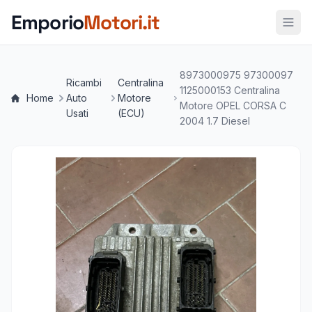
Vai al contenuto principale
Emporio
Motori.it
8973000975 97300097
Ricambi
Centralina
1125000153 Centralina
Home
Auto
Motore
Motore OPEL CORSA C
Usati
(ECU)
2004 1.7 Diesel