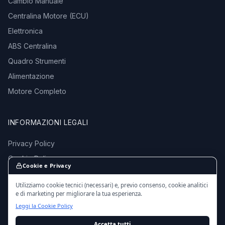
Cambio Manuale
Centralina Motore (ECU)
Elettronica
ABS Centralina
Quadro Strumenti
Alimentazione
Motore Completo
INFORMAZIONI LEGALI
Privacy Policy
Cookie Policy
Cookie e Privacy
Termini e Condizioni
Utilizziamo cookie tecnici (necessari) e, previo consenso, cookie analitici
e di marketing per migliorare la tua esperienza.
Leggi la Cookie Policy
Accetta tutti
© 2016 - 2026 EmporioMotori.it — Tutti i diritti riservati.