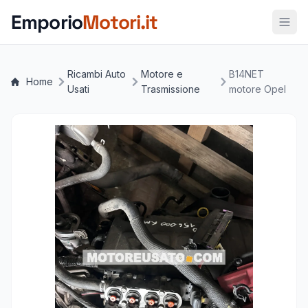
Vai al contenuto principale
Emporio
Motori.it
Ricambi Auto
Motore e
B14NET
Home
Usati
Trasmissione
motore Opel