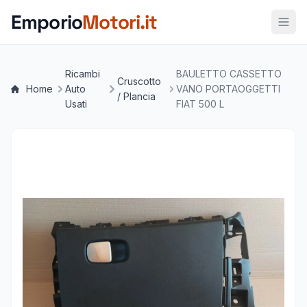
Vai al contenuto principale
Emporio
Motori.it
Ricambi
BAULETTO CASSETTO
Cruscotto
Home
Auto
VANO PORTAOGGETTI
/ Plancia
Usati
FIAT 500 L