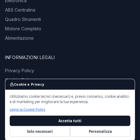
Elettronica
ABS Centralina
Quadro Strumenti
Motore Completo
Alimentazione
INFORMAZIONI LEGALI
Privacy Policy
Cookie Policy
Cookie e Privacy
Termini e Condizioni
Utilizziamo cookie tecnici (necessari) e, previo consenso, cookie analitici
e di marketing per migliorare la tua esperienza.
Leggi la Cookie Policy
Accetta tutti
© 2016 - 2026 EmporioMotori.it — Tutti i diritti riservati.
Ricambi auto usati da autodemolizioni certificate in Italia.
Solo necessari
Personalizza