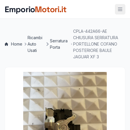
Vai al contenuto principale
Emporio
Motori.it
CPLA-442A66-AE
Ricambi
CHIUSURA SERRATURA
Serratura
Home
Auto
PORTELLONE COFANO
Porta
Usati
POSTERIORE BAULE
JAGUAR XF 3