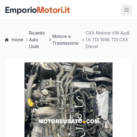
Vai al contenuto principale
Emporio
Motori.it
Ricambi
CXX Motore VW Audi
Motore e
Home
Auto
1.6 TDI 1598 TDI CXX
Trasmissione
Usati
Diesel