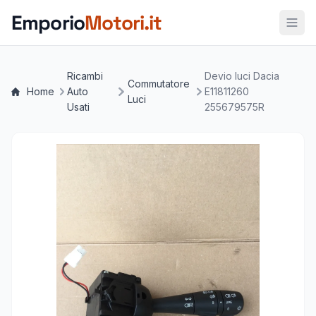
Vai al contenuto principale
Emporio
Motori.it
Ricambi
Devio luci Dacia
Commutatore
Home
Auto
E11811260
Luci
Usati
255679575R