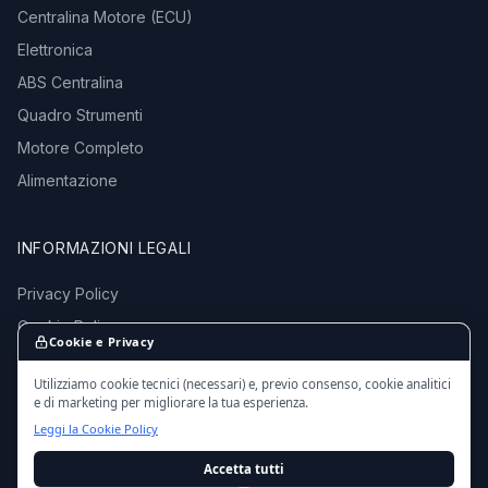
Centralina Motore (ECU)
Elettronica
ABS Centralina
Quadro Strumenti
Motore Completo
Alimentazione
INFORMAZIONI LEGALI
Privacy Policy
Cookie Policy
Cookie e Privacy
Termini e Condizioni
Utilizziamo cookie tecnici (necessari) e, previo consenso, cookie analitici
e di marketing per migliorare la tua esperienza.
Leggi la Cookie Policy
Accetta tutti
© 2016 - 2026 EmporioMotori.it — Tutti i diritti riservati.