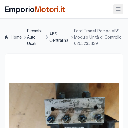
Vai al contenuto principale
Emporio
Motori.it
Ricambi
Ford Transit Pompa ABS
ABS
Home
Auto
Modulo Unità di Controllo
Centralina
Usati
0265235439