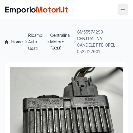
Vai al contenuto principale
Emporio
Motori.it
GM55574293
Ricambi
Centralina
CENTRALINA
Home
Auto
Motore
CANDELETTE OPEL
Usati
(ECU)
0522122601