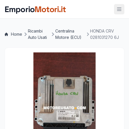
Vai al contenuto principale
Emporio
Motori.it
Ricambi
Centralina
HONDA CRV
Home
Auto Usati
Motore (ECU)
0281031270 6J