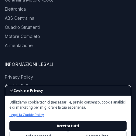
Elettronica
ABS Centralina
Quadro Strumenti
Motore Completo
Alimentazione
INFORMAZIONI LEGALI
Privacy Policy
Cookie Policy
Cookie e Privacy
Termini e Condizioni
Utilizziamo cookie tecnici (necessari) e, previo consenso, cookie analitici
e di marketing per migliorare la tua esperienza.
Leggi la Cookie Policy
Accetta tutti
© 2016 - 2026 EmporioMotori.it — Tutti i diritti riservati.
Ricambi auto usati da autodemolizioni certificate in Italia.