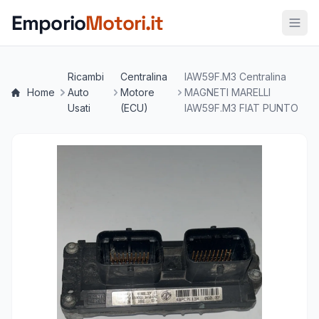
Vai al contenuto principale
Emporio
Motori.it
Ricambi
Centralina
IAW59F.M3 Centralina
Home
Auto
Motore
MAGNETI MARELLI
Usati
(ECU)
IAW59F.M3 FIAT PUNTO