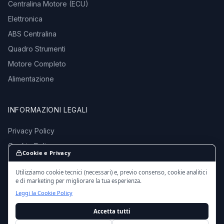
Centralina Motore (ECU)
Elettronica
ABS Centralina
Quadro Strumenti
Motore Completo
Alimentazione
INFORMAZIONI LEGALI
Privacy Policy
Cookie Policy
Cookie e Privacy
Termini e Condizioni
Utilizziamo cookie tecnici (necessari) e, previo consenso, cookie analitici
e di marketing per migliorare la tua esperienza.
Leggi la Cookie Policy
Accetta tutti
© 2016 - 2026 EmporioMotori.it — Tutti i diritti riservati.
Ricambi auto usati da autodemolizioni certificate in Italia.