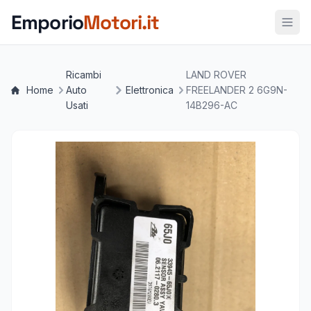
Vai al contenuto principale
Emporio
Motori.it
Ricambi
LAND ROVER
Home
Auto
Elettronica
FREELANDER 2 6G9N-
Usati
14B296-AC