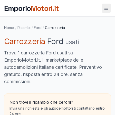
Vai al contenuto principale
Emporio
Motori.it
Home
/
Ricambi
/
Ford
/
Carrozzeria
Carrozzeria
Ford
usati
Trova
1 carrozzeria Ford usati
su
EmporioMotori.it, il marketplace delle
autodemolizioni italiane certificate. Preventivo
gratuito, risposta entro 24 ore, senza
commissioni.
Non trovi il ricambio che cerchi?
Invia una richiesta e gli autodemolitori ti contattano entro
24 ore.