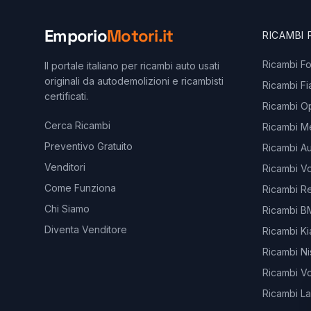
Emporio
Motori.it
RICAMBI
Ricambi F
Il portale italiano per ricambi auto usati
originali da autodemolizioni e ricambisti
Ricambi Fi
certificati.
Ricambi O
Cerca Ricambi
Ricambi M
Preventivo Gratuito
Ricambi Au
Venditori
Ricambi V
Come Funziona
Ricambi Re
Chi Siamo
Ricambi 
Diventa Venditore
Ricambi Ki
Ricambi Ni
Ricambi V
Ricambi L