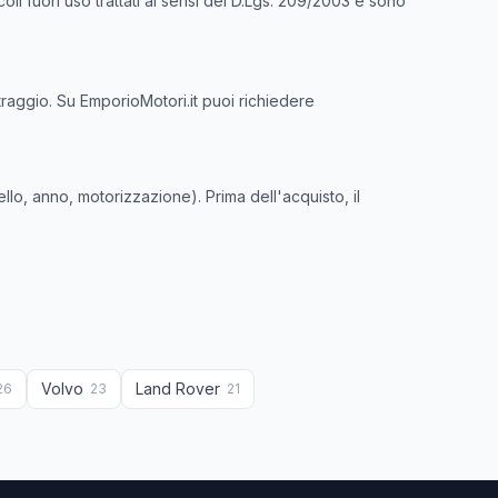
oli fuori uso trattati ai sensi del D.Lgs. 209/2003 e sono
traggio. Su EmporioMotori.it puoi richiedere
lo, anno, motorizzazione). Prima dell'acquisto, il
Volvo
Land Rover
26
23
21