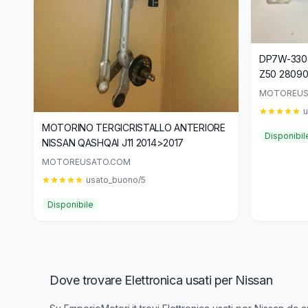
DP7W-3303Z Displ
Z50 28
MOTOREUS
u
MOTORINO TERGICRISTALLO ANTERIORE
Disponibil
NISSAN QASHQAI J11 2014>2017
MOTOREUSATO.COM
usato_buono/5
Disponibile
Dove trovare Elettronica usati per Nissan