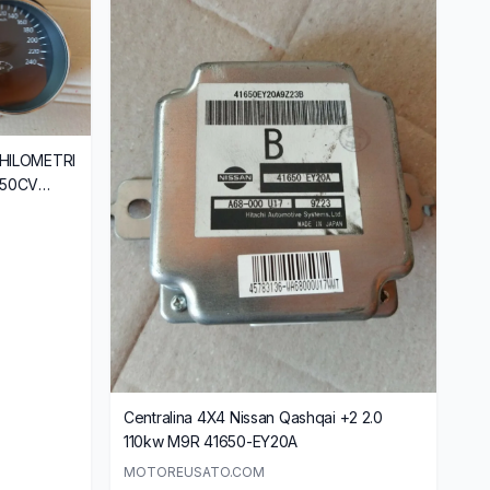
HILOMETRI
150CV
Centralina 4X4 Nissan Qashqai +2 2.0
110kw M9R 41650-EY20A
MOTOREUSATO.COM