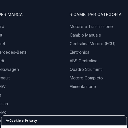
 PER MARCA
RICAMBI PER CATEGORIA
ord
Motore e Trasmissione
at
Cambio Manuale
pel
Centralina Motore (ECU)
ercedes-Benz
Elettronica
di
ABS Centralina
olkswagen
Quadro Strumenti
nault
Motore Completo
BMW
Alimentazione
a
ssan
olvo
and Rover
Cookie e Privacy