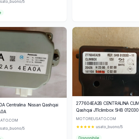
sato_buono/5
e
277604EA2B CENTRALINA CLI
A Centralina Nissan Qashqai
Qashqai J11climbox 5HB 012030
A0A
MOTOREUSATO.COM
ATO.COM
usato_buono/5
sato_buono/5
Disponibile