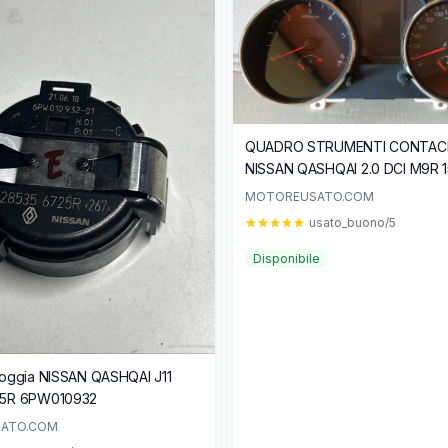
QUADRO STRUMENTI CONTAC
NISSAN QASHQAI 2.0 DCI M9R 
24810BR40C
MOTOREUSATO.COM
usato_buono/5
Disponibile
ioggia NISSAN QASHQAI J11
25R 6PW010932
ATO.COM