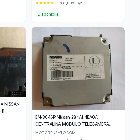
usato_buono/5
Disponibile
MA NISSAN
-11
EN-3046P Nissan 284A1 4EA0A
CENTRALINA MODULO TELECAMERA
NISSAN QASHQAI J11
MOTOREUSATO.COM