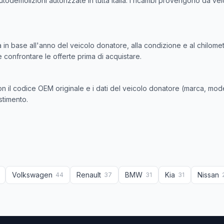
todemolizioni autorizzate in tutta Italia. I ricambi provengono da veic
ia in base all'anno del veicolo donatore, alla condizione e al chilome
e confrontare le offerte prima di acquistare.
n il codice OEM originale e i dati del veicolo donatore (marca, model
estimento.
Volkswagen
Renault
BMW
Kia
Nissan
44
37
31
31