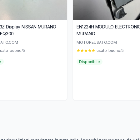
ay NISSAN MURANO
EN1224H MODULO ELECTRONI
090EQ300
MURANO
ATO.COM
MOTOREUSATO.COM
sato_buono/5
usato_buono/5
e
Disponibile