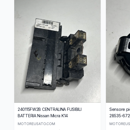
240115FW2B CENTRALINA FUSIBILI
Sensore p
BATTERIA Nissan Micra K14
28535-67
MOTOREUSATO.COM
MOTOREUS