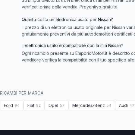
Su EmporioMotori.it trovi
Elettronica usati per Nissan
da au
verificati prima della vendita. Preventivo gratuito.
Quanto costa un elettronica usato per Nissan?
Il prezzo di un elettronica usato originale per Nissan var
gratuitamente preventivi da più autodemolitori certificati 
Il elettronica usato è compatibile con la mia Nissan?
Ogni ricambio presente su EmporioMotori.it è descritto co
venditore verifica la compatibilità con il tuo specifico all
RICAMBI PER MARCA
Ford
Fiat
Opel
Mercedes-Benz
Audi
94
82
57
54
47