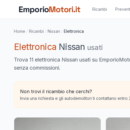
Vai al contenuto principale
Emporio
Motori.it
Ricambi
Prevent
Home
/
Ricambi
/
Nissan
/
Elettronica
Elettronica
Nissan
usati
Trova
11 elettronica Nissan usati
su EmporioMotori.
senza commissioni.
Non trovi il ricambio che cerchi?
Invia una richiesta e gli autodemolitori ti contattano entro 