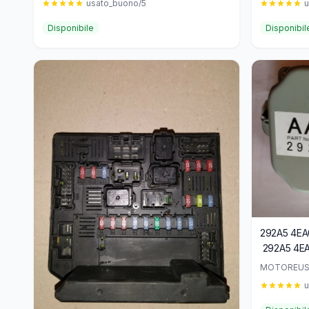
usato_buono/5
u
Disponibile
Disponibil
292A5 4EA0
292A5 4E
MOTOREUS
u