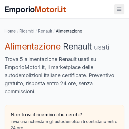
Vai al contenuto principale
Emporio
Motori.it
Home
/
Ricambi
/
Renault
/
Alimentazione
Alimentazione
Renault
usati
Trova
5 alimentazione Renault usati
su
EmporioMotori.it, il marketplace delle
autodemolizioni italiane certificate. Preventivo
gratuito, risposta entro 24 ore, senza
commissioni.
Non trovi il ricambio che cerchi?
Invia una richiesta e gli autodemolitori ti contattano entro
24 ore.