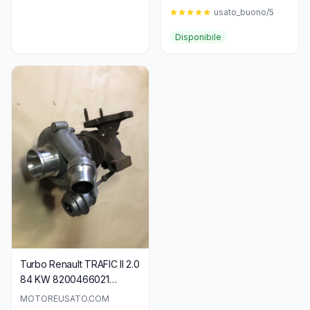
A2C18788200-03
usato_buono/5
Disponibile
Turbo Renault TRAFIC II 2.0
84 KW 8200466021
Garrett
MOTOREUSATO.COM