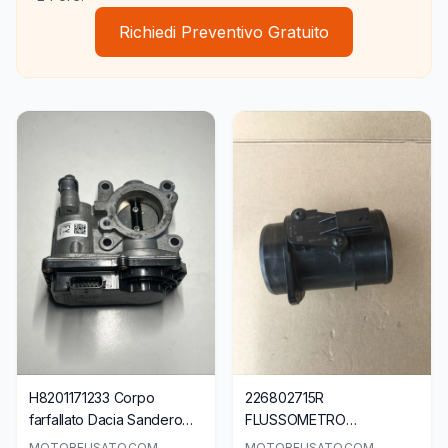
Richiedi Preventivo Gratuito
H8201171233 Corpo
226802715R
farfallato Dacia Sandero
FLUSSOMETRO
Renault 161206038R
DEBIMETRO RENAULT
MOTOREUSATO.COM
MOTOREUSATO.COM