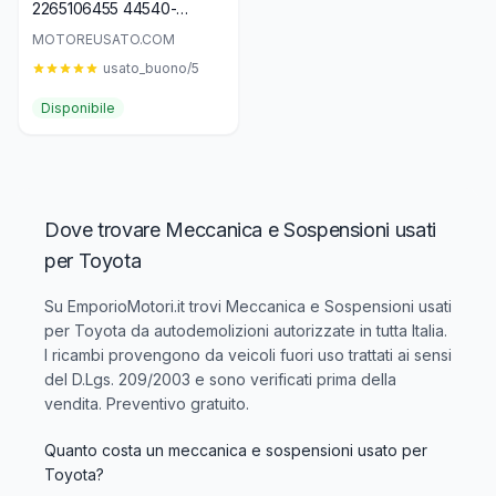
2265106455 44540-
0H070 ABS 0265956731
MOTOREUSATO.COM
usato_buono/5
Disponibile
Dove trovare Meccanica e Sospensioni usati
per Toyota
Su EmporioMotori.it trovi
Meccanica e Sospensioni usati
per Toyota
da autodemolizioni autorizzate in tutta Italia.
I ricambi provengono da veicoli fuori uso trattati ai sensi
del D.Lgs. 209/2003 e sono verificati prima della
vendita. Preventivo gratuito.
Quanto costa un meccanica e sospensioni usato per
Toyota?