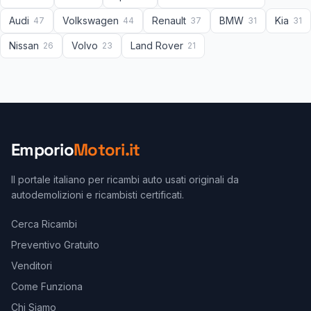
Audi
Volkswagen
Renault
BMW
Kia
47
44
37
31
31
Nissan
Volvo
Land Rover
26
23
21
Emporio
Motori.it
Il portale italiano per ricambi auto usati originali da
autodemolizioni e ricambisti certificati.
Cerca Ricambi
Preventivo Gratuito
Venditori
Come Funziona
Chi Siamo