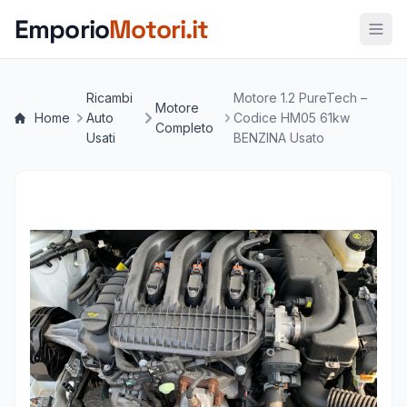
Vai al contenuto principale
Emporio
Motori.it
Ricambi
Motore 1.2 PureTech –
Motore
Home
Auto
Codice HM05 61kw
Completo
Usati
BENZINA Usato