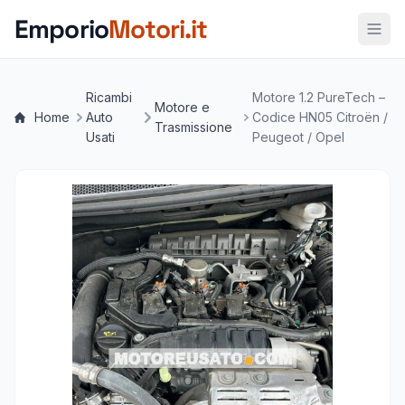
Vai al contenuto principale
Emporio
Motori.it
Ricambi
Motore 1.2 PureTech –
Motore e
Home
Auto
Codice HN05 Citroën /
Trasmissione
Usati
Peugeot / Opel