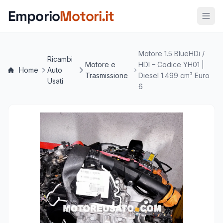
Vai al contenuto principale
Emporio
Motori.it
Motore 1.5 BlueHDi /
Ricambi
Motore e
HDI – Codice YH01 |
Home
Auto
Trasmissione
Diesel 1.499 cm³ Euro
Usati
6