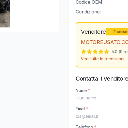
Codice OEM:
Condizione:
Venditore
⭐ Premiu
MOTOREUSATO.C
5.0 (9 r
Vedi tutte le recensioni
Contatta il Venditor
Nome
*
Email
*
Telefono
*