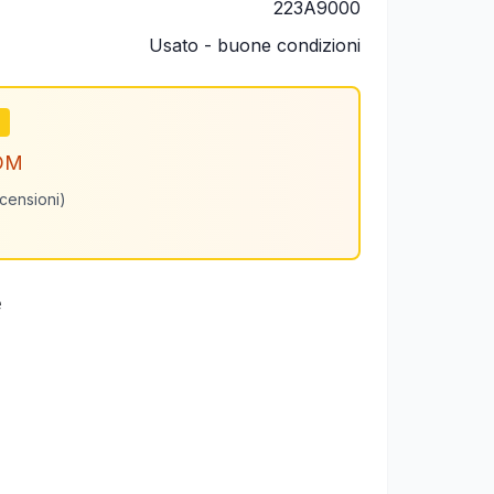
223A9000
Usato - buone condizioni
m
OM
ecensioni)
e