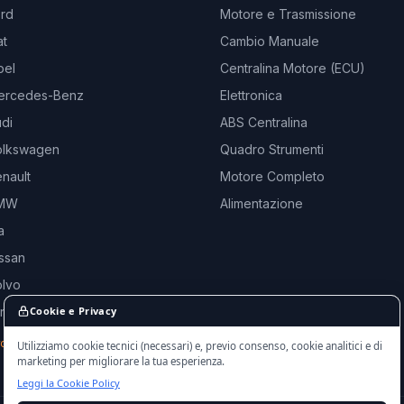
ord
Motore e Trasmissione
at
Cambio Manuale
pel
Centralina Motore (ECU)
ercedes-Benz
Elettronica
di
ABS Centralina
olkswagen
Quadro Strumenti
nault
Motore Completo
BMW
Alimentazione
a
ssan
olvo
and Rover
Cookie e Privacy
rche →
Utilizziamo cookie tecnici (necessari) e, previo consenso, cookie analitici e di
marketing per migliorare la tua esperienza.
Leggi la Cookie Policy