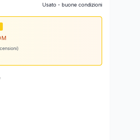
Usato - buone condizioni
m
OM
ecensioni)
e