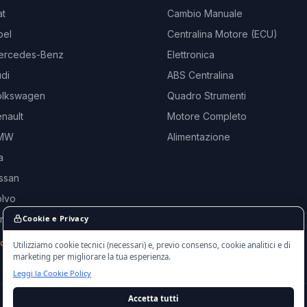
at
Cambio Manuale
pel
Centralina Motore (ECU)
ercedes-Benz
Elettronica
di
ABS Centralina
olkswagen
Quadro Strumenti
nault
Motore Completo
BMW
Alimentazione
a
ssan
olvo
and Rover
Cookie e Privacy
rche →
Utilizziamo cookie tecnici (necessari) e, previo consenso, cookie analitici e di
marketing per migliorare la tua esperienza.
Leggi la Cookie Policy
Accetta tutti