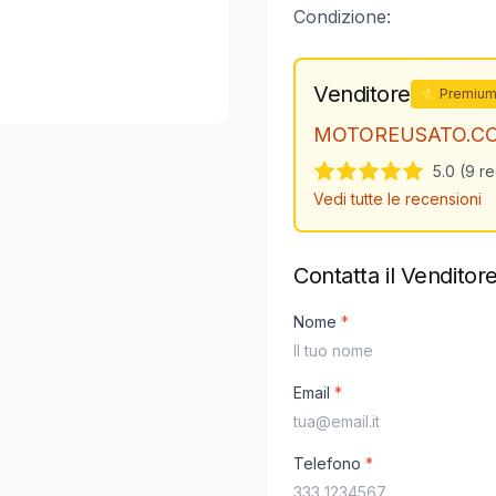
Condizione:
Venditore
⭐ Premiu
MOTOREUSATO.C
5.0 (9 r
Vedi tutte le recensioni
Contatta il Venditor
Nome
*
Email
*
Telefono
*