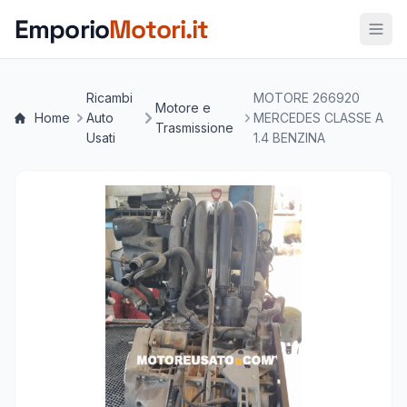
Vai al contenuto principale
Emporio
Motori.it
Ricambi
MOTORE 266920
Motore e
Home
Auto
MERCEDES CLASSE A
Trasmissione
Usati
1.4 BENZINA