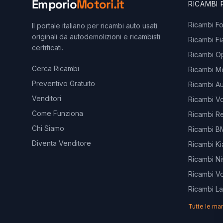
Emporio
Motori.it
RICAMBI
Ricambi F
Il portale italiano per ricambi auto usati
originali da autodemolizioni e ricambisti
Ricambi Fi
certificati.
Ricambi O
Cerca Ricambi
Ricambi M
Preventivo Gratuito
Ricambi Au
Venditori
Ricambi V
Come Funziona
Ricambi Re
Chi Siamo
Ricambi 
Diventa Venditore
Ricambi Ki
Ricambi Ni
Ricambi V
Ricambi L
Tutte le ma