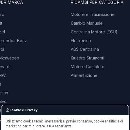
 PER MARCA
RICAMBI PER CATEGORIA
ord
Motore e Trasmissione
at
Cambio Manuale
pel
Centralina Motore (ECU)
ercedes-Benz
Elettronica
di
ABS Centralina
olkswagen
Quadro Strumenti
nault
Motore Completo
BMW
Alimentazione
a
ssan
olvo
and Rover
Cookie e Privacy
rche →
Utilizziamo cookie tecnici (necessari) e, previo consenso, cookie analitici e di
marketing per migliorare la tua esperienza.