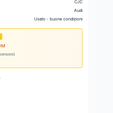
CJC
Audi
Usato - buone condizioni
m
OM
ecensioni)
e