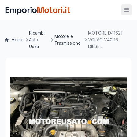
Vai al contenuto principale
Emporio
Motori.it
Ricambi
MOTORE D4162T
Motore e
Home
Auto
VOLVO V40 16
Trasmissione
Usati
DIESEL