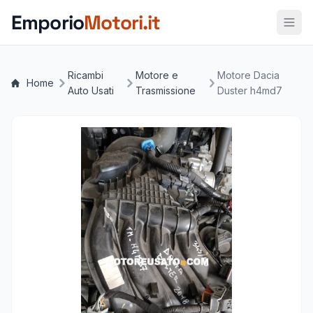
Vai al contenuto principale
Emporio
Motori.it
Ricambi
Motore e
Motore Dacia
Home
Auto Usati
Trasmissione
Duster h4md7