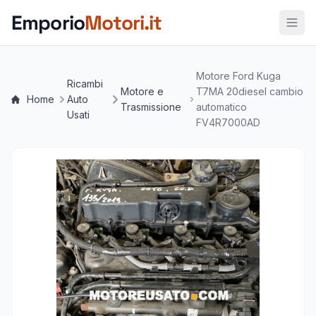
Vai al contenuto principale
Emporio
Motori.it
Motore Ford Kuga
Ricambi
Motore e
T7MA 20diesel cambio
Home
Auto
Trasmissione
automatico
Usati
FV4R7000AD