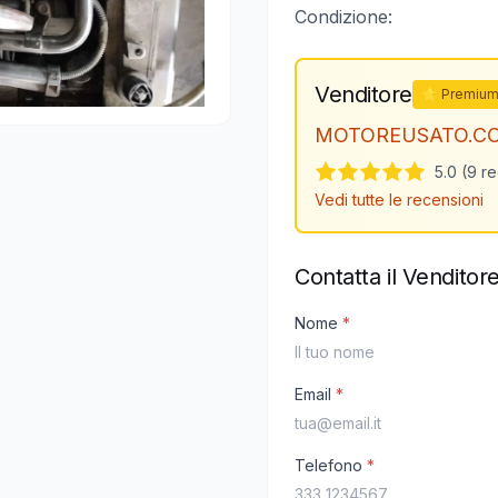
Condizione:
Venditore
⭐ Premiu
MOTOREUSATO.C
5.0 (9 r
Vedi tutte le recensioni
Contatta il Venditor
Nome
*
Email
*
Telefono
*