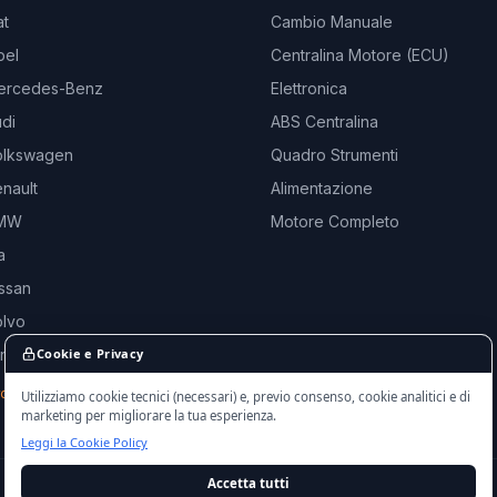
at
Cambio Manuale
pel
Centralina Motore (ECU)
ercedes-Benz
Elettronica
di
ABS Centralina
olkswagen
Quadro Strumenti
nault
Alimentazione
BMW
Motore Completo
a
ssan
olvo
and Rover
Cookie e Privacy
rche →
Utilizziamo cookie tecnici (necessari) e, previo consenso, cookie analitici e di
marketing per migliorare la tua esperienza.
Leggi la Cookie Policy
Accetta tutti