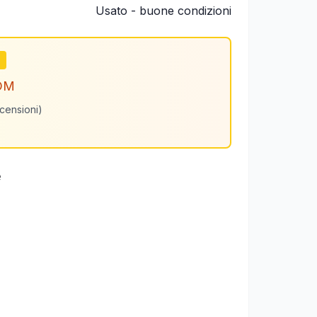
Usato - buone condizioni
m
OM
ecensioni)
e