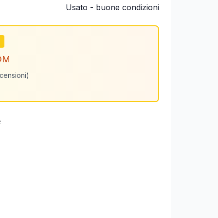
Usato - buone condizioni
m
OM
ecensioni)
e