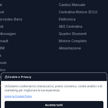
at
Cambio Manuale
pel
Centralina Motore (ECU)
ercedes-Benz
Elettronica
di
ABS Centralina
olkswagen
Quadro Strumenti
nault
Motore Completo
BMW
Alimentazione
a
ssan
olvo
and Rover
Cookie e Privacy
rche →
Utilizziamo cookie tecnici (necessari) e, previo consenso, cookie analitici e di
marketing per migliorare la tua esperienza.
Leggi la Cookie Policy
Accetta tutti