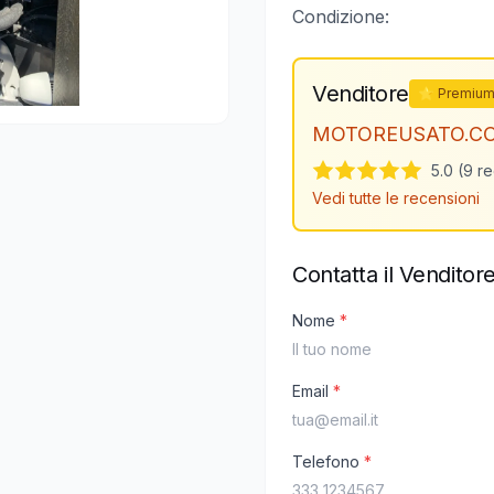
Condizione:
Venditore
⭐ Premiu
MOTOREUSATO.C
5.0 (9 r
Vedi tutte le recensioni
Contatta il Venditor
Nome
*
Email
*
Telefono
*