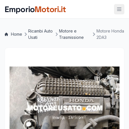
Vai al contenuto principale
Emporio
Motori.it
Ricambi Auto
Motore e
Motore Honda
Home
Usati
Trasmissione
2DA3