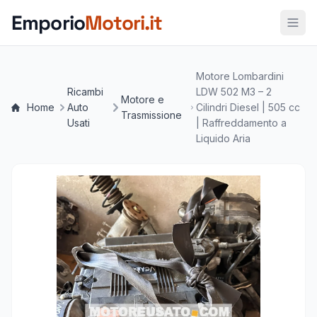
Vai al contenuto principale
Emporio
Motori.it
Motore Lombardini
Ricambi
LDW 502 M3 – 2
Motore e
Home
Auto
Cilindri Diesel | 505 cc
Trasmissione
Usati
| Raffreddamento a
Liquido Aria