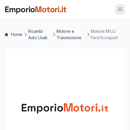
Vai al contenuto principale
Emporio
Motori.it
Ricambi
Motore e
Motore M1JJ
Home
Auto Usati
Trasmissione
Ford Ecosport